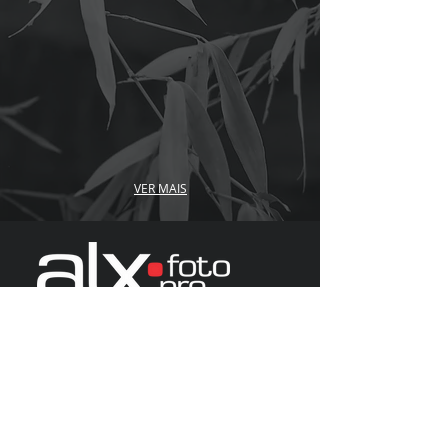
VER MAIS
AleGomes Fotografia
Grande São Paulo |
Baixada Santista
Litoral | Interior Paulista