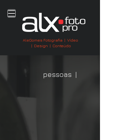
AleGomes Fotografia | Vídeo
| Design | Conteúdo
pessoas |