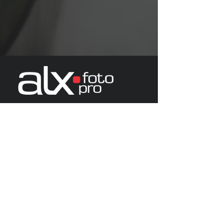
AleGomes Fotografia
Grande São Paulo |
Baixada Santista
Litoral | Interior Paulista
+55 11
91266.6070
algomes.mkt@gmail.com
PERFIL ARQUITETURA