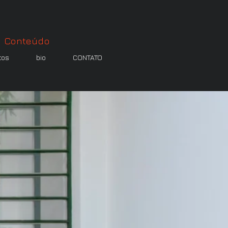
| Conteúdo
tos
bio
CONTATO