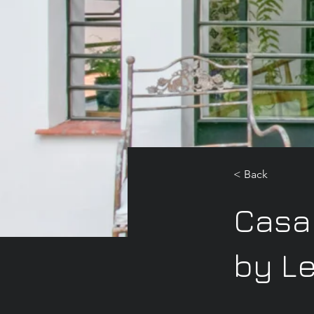
< Back
Casa 
by Le