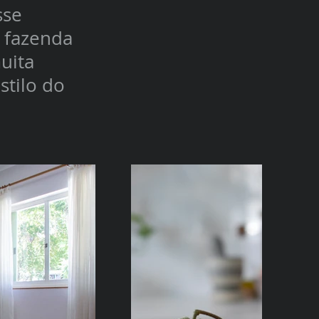
sse
 fazenda
uita
stilo do